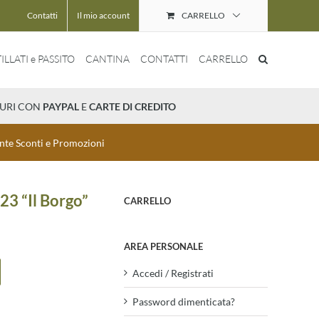
Contatti
Il mio account
CARRELLO
ILLATI e PASSITO
CANTINA
CONTATTI
CARRELLO
CURI CON
PAYPAL
E
CARTE DI CREDITO
mente Sconti e Promozioni
3 “Il Borgo”
CARRELLO
AREA PERSONALE
Accedi / Registrati
Password dimenticata?