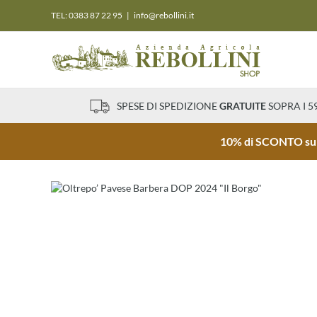
Salta
TEL: 0383 87 22 95
|
info@rebollini.it
al
contenuto
SPESE DI SPEDIZIONE
GRATUITE
SOPRA I 5
10% di SCONTO sul