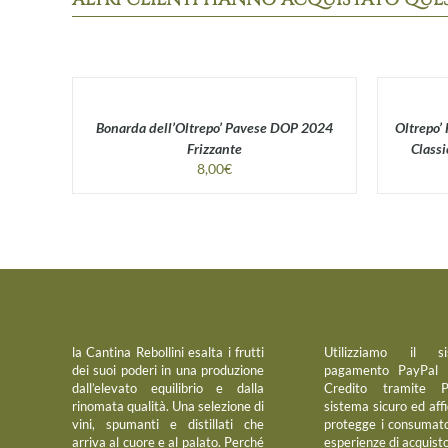
Bonarda dell’Oltrepo’ Pavese DOP 2024
Oltrepo’
Frizzante
Class
8,00
€
la Cantina Rebollini esalta i frutti
Utilizziamo il s
dei suoi poderi in una produzione
pagamento PayPal 
dall’elevato equilibrio e dalla
Credito tramite 
rinomata qualità. Una selezione di
sistema sicuro ed aff
vini, spumanti e distillati che
protegge i consumato
arriva al cuore e al palato. Perché
esperienze di acquisto