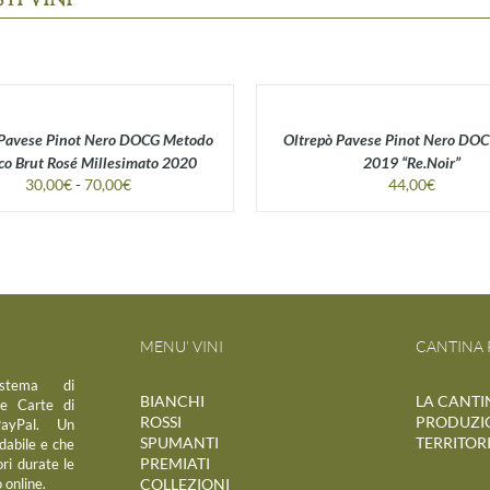
 Pavese Pinot Nero DOCG Metodo
Oltrepò Pavese Pinot Nero DOC
ico Brut Rosé Millesimato 2020
2019 “Re.Noir”
Fascia
30,00
€
-
70,00
€
44,00
€
di
prezzo:
da
30,00€
a
70,00€
MENU’ VINI
CANTINA 
istema di
BIANCHI
LA CANTI
e Carte di
ROSSI
PRODUZI
PayPal. Un
SPUMANTI
TERRITOR
idabile e che
PREMIATI
ri durate le
 online.
COLLEZIONI