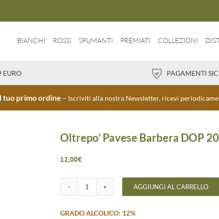
BIANCHI
ROSSI
SPUMANTI
PREMIATI
COLLEZIONI
DIST
9 EURO
PAGAMENTI SI
 tuo primo ordine
– Iscriviti alla nostra Newsletter, ricevi periodica
Oltrepo’ Pavese Barbera DOP 202
12,00
€
AGGIUNGI AL CARRELLO
Oltrepo’
Pavese
Barbera
GRADO ALCOLICO: 12%
DOP