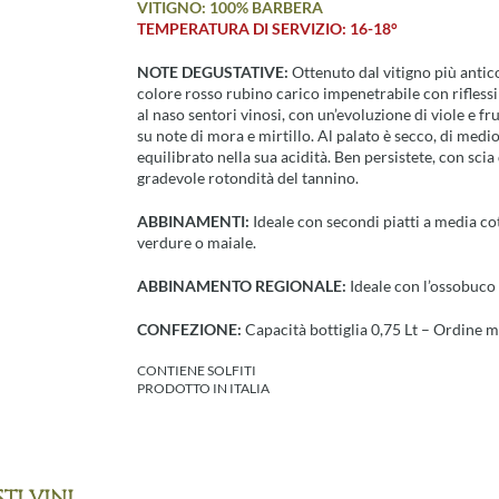
VITIGNO: 100% BARBERA
2024
TEMPERATURA DI SERVIZIO: 16-18°
"Il
Borgo"
NOTE DEGUSTATIVE:
Ottenuto dal vitigno più antic
quantità
colore rosso rubino carico impenetrabile con riflessi
al naso sentori vinosi, con un’evoluzione di viole e fr
su note di mora e mirtillo. Al palato è secco, di medi
equilibrato nella sua acidità. Ben persistete, con scia d
gradevole rotondità del tannino.
ABBINAMENTI:
Ideale con secondi piatti a media cot
verdure o maiale.
ABBINAMENTO REGIONALE:
Ideale con l’ossobuco 
CONFEZIONE:
Capacità bottiglia 0,75 Lt – Ordine m
CONTIENE SOLFITI
PRODOTTO IN ITALIA
TI VINI