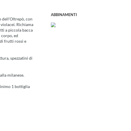
ABBINAMENTI
o dell’Oltrepò, con
 violacei. Richiama
utti a piccola bacca
o corpo, ed
i frutti rossi e
tura, spezzatini di
alla milanese.
inimo 1 bottiglia