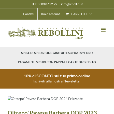
Salta
TEL: 0383 87 22 95
|
info@rebollini.it
al
contenuto
Contatti
Il mio account
CARRELLO
SPESE DI SPEDIZIONE GRATUITE
SOPRA I 59 EURO
PAGAMENTI SICURI CON
PAYPAL
E
CARTE DI CREDITO
10% di SCONTO sul tuo primo ordine
Iscriviti alla nostra Newsletter
Oltrepo’ Pavese Barbera DOP 2023