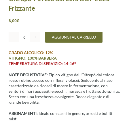
Frizzante
8,00
€
AGGIUNGI AL CARRELLO
Oltrepo’
Pavese
Barbera
GRADO ALCOLICO: 12%
DOP
VITIGNO: 100% BARBERA
2024
TEMPERATURA DI SERVIZIO: 14-16°
Frizzante
quantità
NOTE DEGUSTATIVE:
Tipico vitigno dell’Oltrepò dal colore
rosso rubino acceso con riflessi violacei. Seducente al naso
caratterizzato da ricordi di mosto in fermentazione, con
sentori di fiori appassiti e secchi, marasca e frutta sotto spirito.
Secco con una freschezza avvolgente. Bocca elegante e di
grande bevibilità.
ABBINAMENTI:
Ideale con carni in genere, arrosti e bolliti
misti.