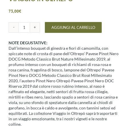
73,00
€
AGGIUNGI AL CARRELLO
VIAGGIO
IN
OLTREPO'
NOTE DEGUSTATIVE:
quantità
Dall’intenso bouquet di ginestra e fiori di camomilla, con
spiccate note di crosta di pane dell’Oltrepo’ Pavese Pinot Nero
DOCG Metodo Classico Brut Nature Millesimato 2019, al
profumo intenso con un bouquet di richiami di rosa rosa e
rosa canina, fragolina di bosco, lampone del Oltrepo’ Pavese
Pinot Nero DOCG Metodo Classico Brut Rosé Millesimato
2020, l’austero Pinot Nero Oltrepò Pavese Pinot Nero DOC
Riserva 2019 dal colore rosso rubino intenso, al naso è
raffinato ed elegante, netti sentori di frutta rossa ciliegie,
mirtilli e ribes nero, lasciando spazio a sentori di rosa canina e
viola, su uno sfondo di speziature dalla cannella ai chiodi di
garofano, in bocca è caldo e avvolgente, con tannini setosi ed
equilibrati. La collezione Viaggio in Oltrepò saprà trasportarti
in un viaggio emozionante, tra i nostri vigneti e le nostre
colline.