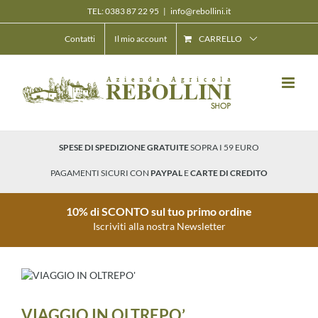
Salta
TEL: 0383 87 22 95
|
info@rebollini.it
al
contenuto
Contatti
Il mio account
CARRELLO
SPESE DI SPEDIZIONE GRATUITE
SOPRA I 59 EURO
PAGAMENTI SICURI CON
PAYPAL
E
CARTE DI CREDITO
10% di SCONTO sul tuo primo ordine
Iscriviti alla nostra Newsletter
VIAGGIO IN OLTREPO’