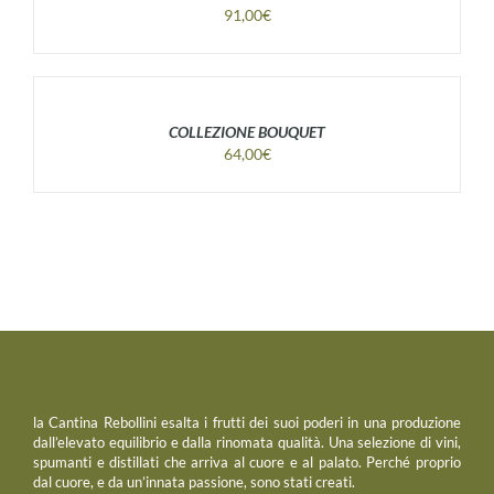
91,00
€
COLLEZIONE BOUQUET
64,00
€
la Cantina Rebollini esalta i frutti dei suoi poderi in una produzione
dall’elevato equilibrio e dalla rinomata qualità. Una selezione di vini,
spumanti e distillati che arriva al cuore e al palato. Perché proprio
dal cuore, e da un’innata passione, sono stati creati.